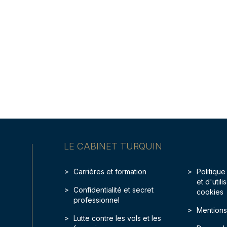
LE CABINET TURQUIN
Carrières et formation
Politique
et d'util
Confidentialité et secret
cookies
professionnel
Mentions
Lutte contre les vols et les