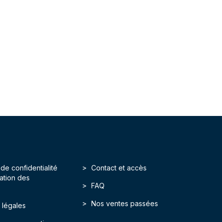
 de confidentialité
Contact et accès
isation des
FAQ
Nos ventes passées
 légales