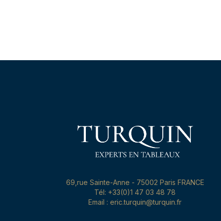
69,rue Sainte-Anne - 75002 Paris FRANCE
Tél: +33(0)1 47 03 48 78
Email : eric.turquin@turquin.fr