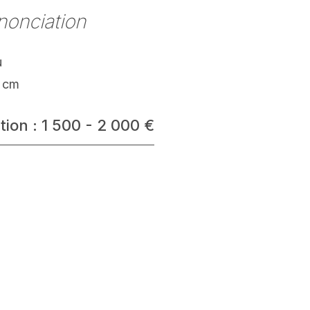
nonciation
u
 cm
tion : 1 500 - 2 000 €