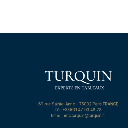
69,rue Sainte-Anne - 75002 Paris FRANCE
Tél: +33(0)1 47 03 48 78
Email : eric.turquin@turquin.fr