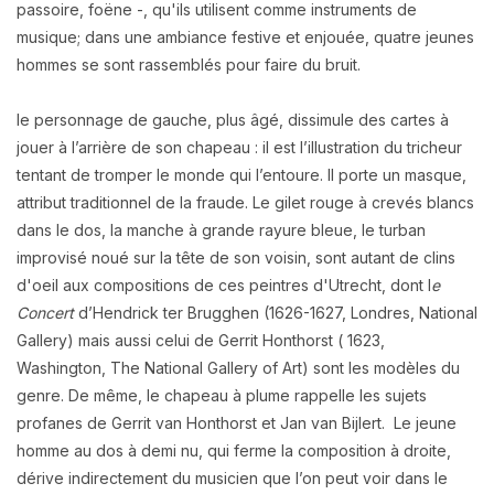
passoire, foëne -, qu'ils utilisent comme instruments de
musique; dans une ambiance festive et enjouée, quatre jeunes
hommes se sont rassemblés pour faire du bruit.
le personnage de gauche, plus âgé, dissimule des cartes à
jouer à l’arrière de son chapeau : il est l’illustration du tricheur
tentant de tromper le monde qui l’entoure. Il porte un masque,
attribut traditionnel de la fraude. Le gilet rouge à crevés blancs
dans le dos, la manche à grande rayure bleue, le turban
improvisé noué sur la tête de son voisin, sont autant de clins
d'oeil aux compositions de ces peintres d'Utrecht, dont l
e
Concert
d’Hendrick ter Brugghen (1626-1627, Londres, National
Gallery) mais aussi celui de Gerrit Honthorst ( 1623,
Washington, The National Gallery of Art) sont les modèles du
genre. De même, le chapeau à plume rappelle les sujets
profanes de Gerrit van Honthorst et Jan van Bijlert. Le jeune
homme au dos à demi nu, qui ferme la composition à droite,
dérive indirectement du musicien que l’on peut voir dans
le