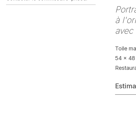
Portr
à l'o
avec 
Toile m
54 x 48
Restaur
Estima