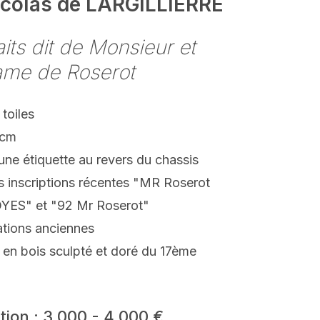
icolas de LARGILLIERRE
aits dit de Monsieur et
me de Roserot
 toiles
 cm
une étiquette au revers du chassis
s inscriptions récentes "MR Roserot
YES" et "92 Mr Roserot"
ations anciennes
 en bois sculpté et doré du 17ème
tion : 3 000 - 4 000 €