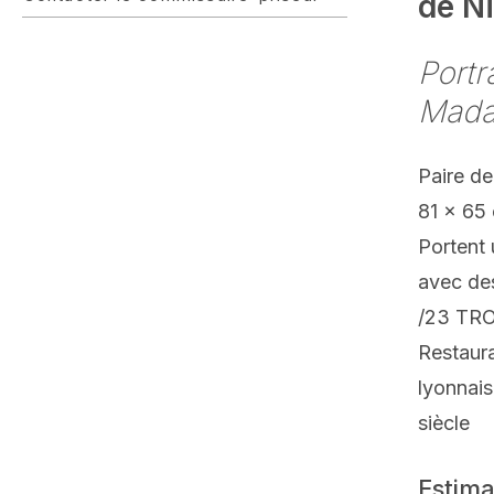
de N
Portr
Mada
Paire de
81 x 65
Portent 
avec de
/23 TRO
Restaur
lyonnais
siècle
Estima