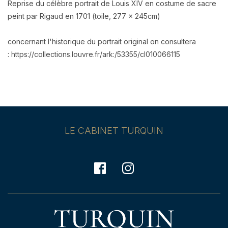
Reprise du célèbre portrait de Louis XIV en costume de sacre
peint par Rigaud en 1701 (toile, 277 x 245cm)
concernant l'historique du portrait original on consultera
: https://collections.louvre.fr/ark:/53355/cl010066115
LE CABINET TURQUIN