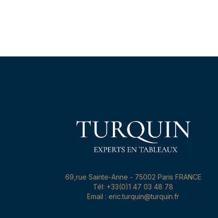
69,rue Sainte-Anne - 75002 Paris FRANCE
Tél: +33(0)1 47 03 48 78
Email : eric.turquin@turquin.fr