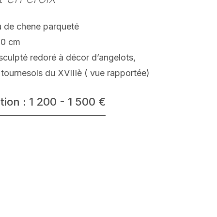
 de chene parqueté
50 cm
sculpté redoré à décor d’angelots,
 tournesols du XVIIIè ( vue rapportée)
tion : 1 200 - 1 500 €