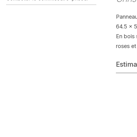
Panneau
64.5 x 
En bois 
roses et
Estima