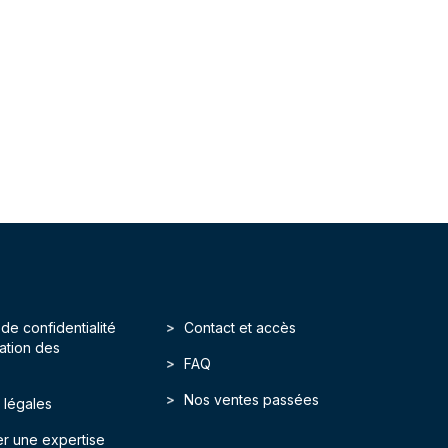
 de confidentialité
Contact et accès
isation des
FAQ
Nos ventes passées
 légales
r une expertise