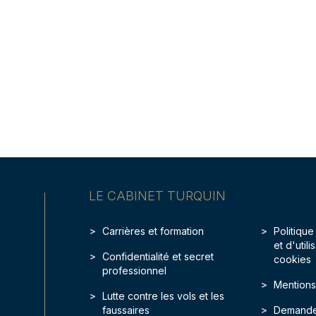
LE CABINET TURQUIN
Carrières et formation
Politique
et d'util
Confidentialité et secret
cookies
professionnel
Mentions
Lutte contre les vols et les
faussaires
Demande