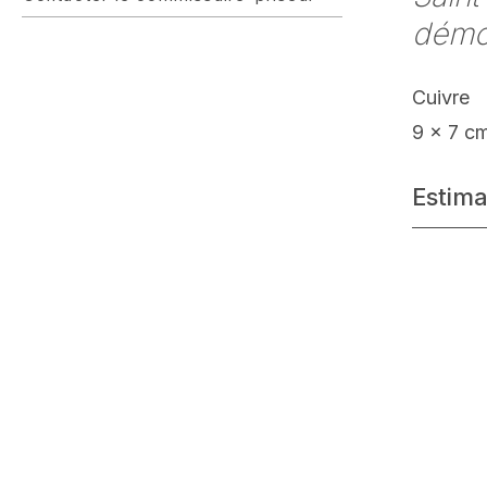
dém
Cuivre
9 x 7 c
Estima