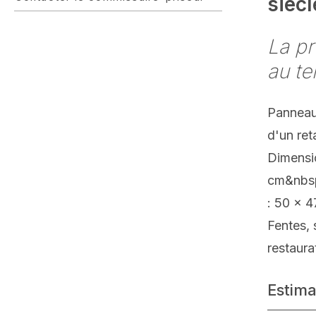
siècl
La pr
au t
Panneau 
d'un ret
Dimensio
cm&nbsp
: 50 x 
Fentes,
restaura
Estima