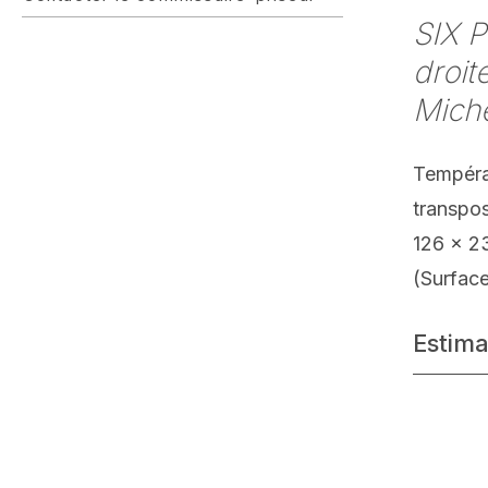
SIX 
droit
Miché
Tempéra 
transpo
126 x 2
(Surface
Estima