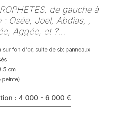
PROPHETES, de gauche à
e : Osée, Joel, Abdias, ,
e, Aggée, et ?...
sur fon d'or, suite de six panneaux
sés
3.5 cm
 peinte)
tion : 4 000 - 6 000 €