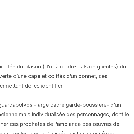
montée du blason (d’or à quatre pals de gueules) du
erte d’une cape et coiffés d’un bonnet, ces
rmettant de les identifier.
le guardapolvos –large cadre garde-poussière- d’un
béienne mais individualisée des personnages, dont le
procher ces prophètes de l’ambiance des œuvres de
leurs gestes bien qu’animés par la sinuosité des