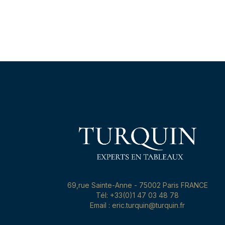
69,rue Sainte-Anne - 75002 Paris FRANCE
Tél: +33(0)1 47 03 48 78
Email : eric.turquin@turquin.fr