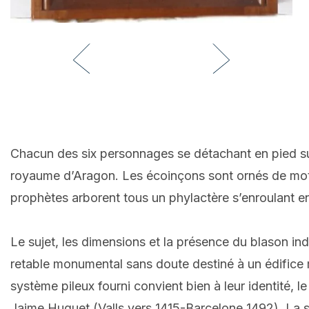
Chacun des six personnages se détachant en pied sur
royaume d’Aragon. Les écoinçons sont ornés de motif
prophètes arborent tous un phylactère s’enroulant en 
Le sujet, les dimensions et la présence du blason in
retable monumental sans doute destiné à un édifice 
système pileux fourni convient bien à leur identité,
Jaime Huguet (Valls vers 1415-Barcelone 1492). La sim