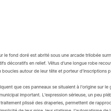
 le fond doré est abrité sous une arcade trilobée sur
s décoratifs en relief. Vêtus d’une longue robe recouv
boucles autour de leur tête et porteur d’inscriptions pe
diquent que ces panneaux se situaient à l’origine sur 
municipal important. L’expression sérieuse, un peu plé
 le traitement plissé des draperies, permettent de rap
plicité de leur mise, leur statisme, l’automatisme de 