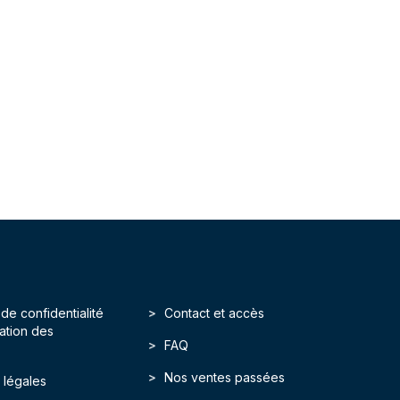
 de confidentialité
Contact et accès
isation des
FAQ
Nos ventes passées
 légales