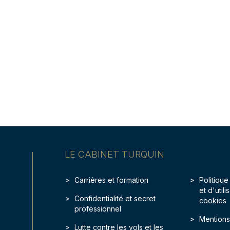
LE CABINET TURQUIN
Carrières et formation
Politique
et d'util
Confidentialité et secret
cookies
professionnel
Mentions
Lutte contre les vols et les