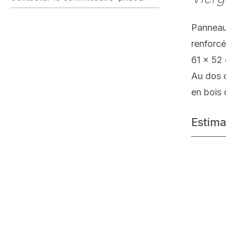
Panneau 
renforc
61 x 52
Au dos c
en bois 
Estima