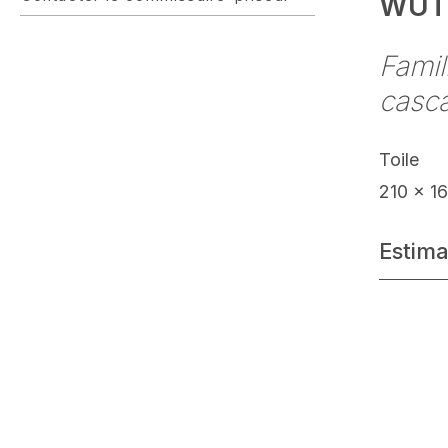
WUT
Famil
casc
Toile
210 x 1
Estima