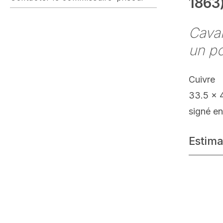
1863
Caval
un p
Cuivre
33.5 x 
signé en
Estima