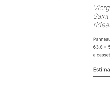
Vierg
Saint
ridea
Panneau
63.8 x 
a casset
Estima