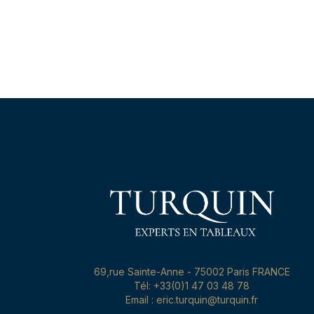
69,rue Sainte-Anne - 75002 Paris FRANCE
Tél: +33(0)1 47 03 48 78
Email : eric.turquin@turquin.fr