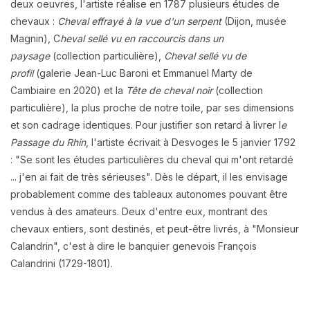
deux oeuvres
, l'artiste réalise en 1787 plusieurs études de
chevaux :
Cheval effrayé à la vue d'un serpent
(Dijon, musée
Magnin), C
heval sellé vu en raccourcis dans un
paysage
(collection particulière),
Cheval sellé vu de
profil
(galerie Jean-Luc Baroni et Emmanuel Marty de
Cambiaire en 2020) et la
Tête de cheval noir
(collection
particulière), la plus proche de notre toile, par ses dimensions
et son cadrage identiques. Pour justifier son retard à livrer l
e
Passage du Rhin
, l'artiste écrivait à Desvoges le 5 janvier 1792
: "Se sont les études particulières du cheval qui m'ont retardé
... j'en ai fait de très sérieuses". Dès le départ, il les envisage
probablement comme des tableaux autonomes pouvant être
vendus à des amateurs. Deux d'entre eux, montrant des
chevaux entiers, sont destinés, et peut-être livrés, à "Monsieur
Calandrin", c'est à dire le banquier genevois François
Calandrini (1729-1801).