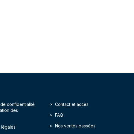
 de confidentialité
Contact et accès
isation des
FAQ
Nos ventes passées
 légales