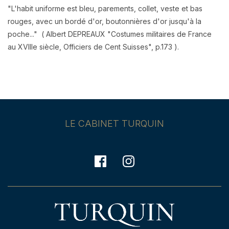
"L'habit uniforme est bleu, parements, collet, veste et bas
rouges, avec un bordé d'or, boutonnières d'or jusqu'à la
poche..." ( Albert DEPREAUX "Costumes militaires de France
au XVIIIe siècle, Officiers de Cent Suisses", p.173 ).
LE CABINET TURQUIN