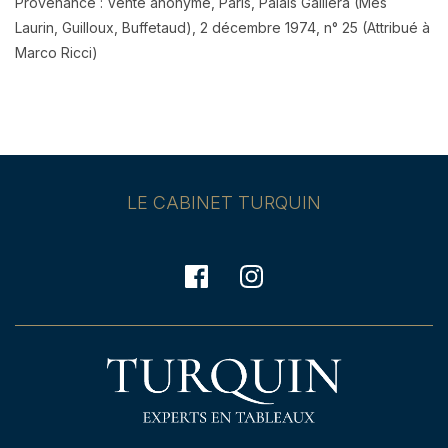
Provenance : Vente anonyme, Paris, Palais Galliera (Mes
Laurin, Guilloux, Buffetaud), 2 décembre 1974, n° 25 (Attribué à
Marco Ricci)
LE CABINET TURQUIN