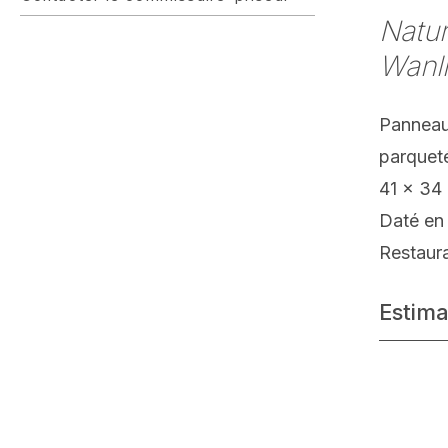
Natur
Wanli
Panneau
parquet
41 x 34
Daté en
Restaur
Estima