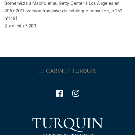
Bornemisza à Madrid et au Getty Center à Los Angeles en
2010-2011 (version française du catalogue consultée, p.252,
n°149) ;
2. op. cit. n° 283.
LE CABINET TURQUIN