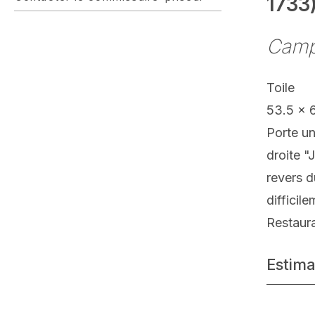
1733
Camp
Toile
53.5 x 
Porte u
droite "
revers d
difficile
Restaur
Estima