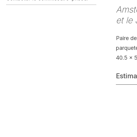
Amste
et le
Paire d
parquet
40.5 x 
Estima