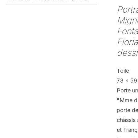
Portr
Mign
Fonta
Flori
dessi
Toile
73 x 59
Porte un
"Mme de
porte de
châssis 
et Franç