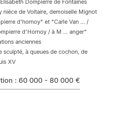
 Elisabeth Dompierre de Fontaines
 nièce de Voltaire, demoiselle Mignot
mpierre d'hornoy" et "Carle Van ... /
pierre d'Hornoy / à M ... anger"
ations anciennes
e sculpté, à queues de cochon, de
uis XV
tion : 60 000 - 80 000 €