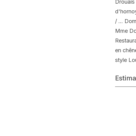
Drouais
d'hornoy
/ ... Do
Mme Dom
Restaur
en chên
style Lo
Estima