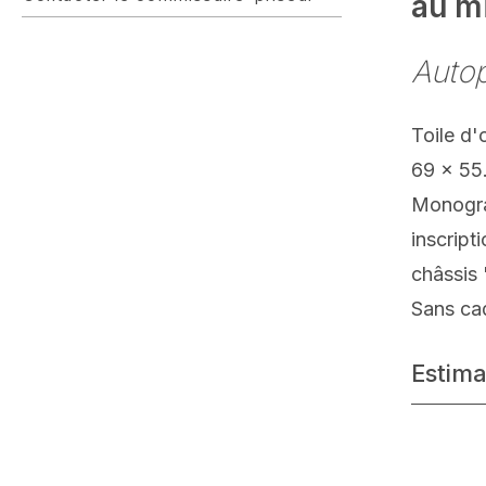
au mi
Autop
Toile d'
69 x 55
Monogra
inscript
châssis 
Sans ca
Estima