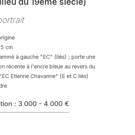
lieu du 19ème siècle)
ortrait
origine
.5 cm
mmé à gauche "EC" (liés) ; porte une
ion récente à l'encre bleue au revers du
"EC Etienne Chavanne" (E et C liés)
dre
tion : 3 000 - 4 000 €