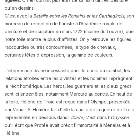
agitées. On en connait plusieurs de sa main tant en peinture
qu'en dessins.
C'est avec la
Bataille entre les Romains et les Carthaginois
, son
morceau de réception de l'artiste à l’Académie royale de
peinture et de sculpture en mars 1722 (musée du Louvre), que
notre toile montre le plus d'affinités.
On y retrouve les figures
raccourcies ou très contournées, le type de chevaux,
certaines têtes d'expression, la gamme de couleurs.
L’intervention divine incessante dans le cours du combat, les
relations étroites entre les divinités et les hommes imprègnent
le récit homérique. L
es héros, les guerriers et les dieux grecs
sont ici entremêlés, notamment Mercure au centre. En haut de
la toile, Hélène de Troie est reçue dans l'Olympe, présentée
par Vénus. Si Homère fait d'elle la cause de la guerre de Troie
représentée en dessous dans l'
Illiade
, c'est dans l'
Odyssée
qu'il écrit que Protée avait prédit l'immortalité à Ménélas et à
Hélène.