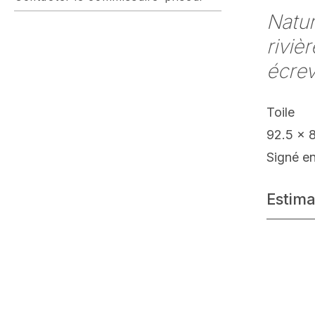
Natur
riviè
écrev
Toile
92.5 x 
Signé e
Estima