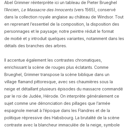
Abel Grimmer réinterprète ici un tableau de
Pieter Brueghel
l’Ancien,
Le Massacre des Innocents
(vers 1565), conservé
dans la collection royale anglaise
au château de Windsor. Tout
en reprenant l’essentiel de la composition, la
disposition des
personnages et le paysage; notre peintre réduit le format
de
moitié et y introduit quelques variantes, notamment dans les
détails des branches des
arbres.
Il accentue également les contrastes chromatiques,
enrichissant la scène de rouges plus
éclatants. Comme
Brueghel, Grimmer transpose la scène biblique dans un
village
flamand pittoresque, avec ses chaumières sous la
neige et détaillant plusieurs épisodes du massacre
commandé
par le roi de Judée, Hérode. On interprète généralement ce
sujet
comme une dénonciation des pillages que l’armée
espagnole menait à l’époque dans
les Flandres et de la
politique répressive des Habsbourg. La brutalité de la scène
contraste
avec la blancheur immaculée de la neige, symbole