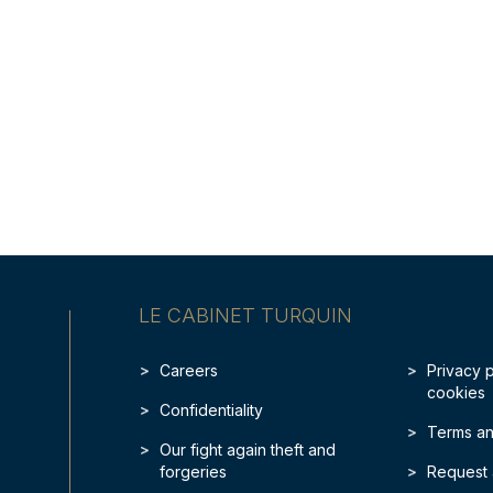
LE CABINET TURQUIN
Careers
Privacy 
cookies
Confidentiality
Terms an
Our fight again theft and
forgeries
Request 