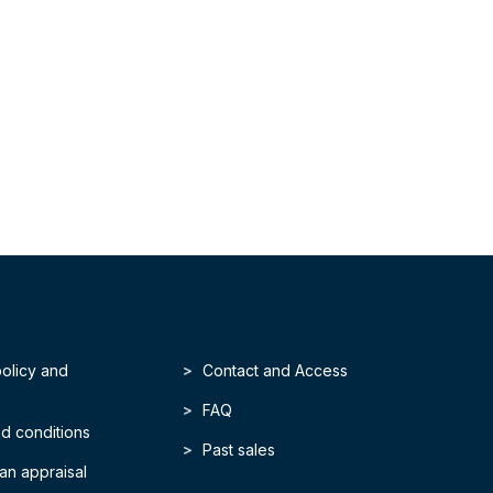
policy and
Contact and Access
FAQ
d conditions
Past sales
an appraisal