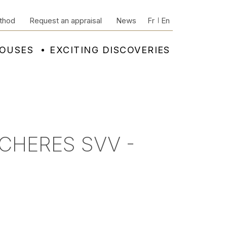
thod
Request an appraisal
News
Fr
En
HOUSES
EXCITING DISCOVERIES
CHERES SVV -