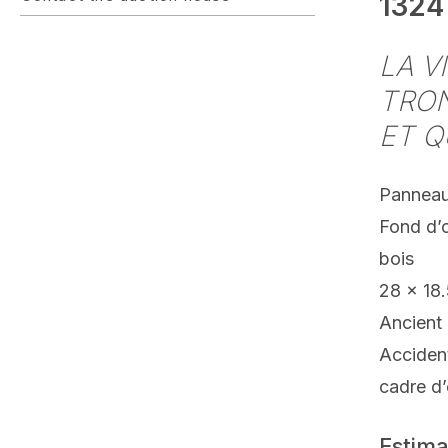
1324
LA V
TRON
ET Q
Panneau
Fond d’o
bois
28 x 18
Ancient 
Acciden
cadre d’
Estima