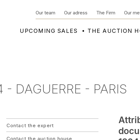
Our team
Our adress
The Firm
Our me
UPCOMING SALES
THE AUCTION 
 - DAGUERRE - PARIS
Attr
Contact the expert
docu
Contact the auction house