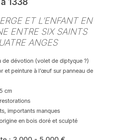
 à 1338
IERGE ET L’ENFANT EN
E ENTRE SIX SAINTS
UATRE ANGES
 de dévotion (volet de diptyque ?)
r et peinture à l’œuf sur panneau de
.5 cm
restorations
ts, importants manques
origine en bois doré et sculpté
te : 3 000 - 5 000 €