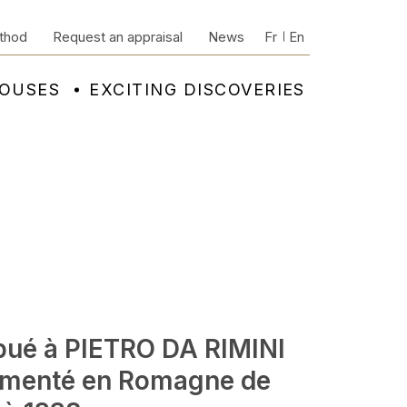
thod
Request an appraisal
News
Fr
En
HOUSES
EXCITING DISCOVERIES
ibué à PIETRO DA RIMINI
menté en Romagne de